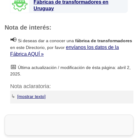
Fábricas de transformadores en
Uruguay
Nota de interés:
📢
Si deseas dar a conocer una
fábrica de transformadores
envíanos los datos de la
en este Directorio, por favor
Fábrica AQUÍ »
📅
Última actualización / modificación de ésta página: abril 2,
2025.
Nota aclaratoria:
↳
DirectorioDeFabricas.com
no es responsable de la
información proporcionada en los sitios web de las
Fábricas
de Transformadores
que han sido incluidas en el presente
Directorio, ni de los resultados, los precios, la calidad y/o el
cumplimiento de los productos y servicios ofrecidos por