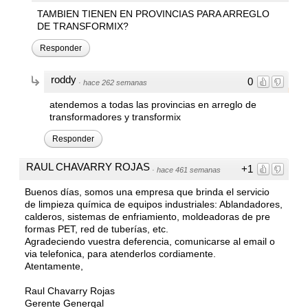
TAMBIEN TIENEN EN PROVINCIAS PARA ARREGLO
DE TRANSFORMIX?
Responder
roddy
0
·
hace 262 semanas
atendemos a todas las provincias en arreglo de
transformadores y transformix
Responder
RAUL CHAVARRY ROJAS
+1
·
hace 461 semanas
Buenos días, somos una empresa que brinda el servicio
de limpieza química de equipos industriales: Ablandadores,
calderos, sistemas de enfriamiento, moldeadoras de pre
formas PET, red de tuberías, etc.
Agradeciendo vuestra deferencia, comunicarse al email o
via telefonica, para atenderlos cordiamente.
Atentamente,
Raul Chavarry Rojas
Gerente Generqal