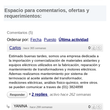
éstas. Asimismo, se advierte que las direcciones, números
de teléfono y otros datos de contacto son referenciales y
Espacio para comentarios, ofertas y
están sujetos a cambios e incluso, a posibles errores
requerimientos:
durante la elaboración de esta página web.
Comentarios
(
5
)
Ordenar por:
Fecha
Puesto
Última actividad
Carlos
0
·
hace 365 semanas
Estimado buenas tardes, somos una empresa dedicada a
la importación y comercialización de materiales aislantes y
equipos eléctricos utilizados en la fabricación, reparación y
mantenimiento de transformadores y motores eléctricos.
Ademas realizamos mantenimiento por sistema de
termovacio al aceite aislante del transformador,
mediciones eléctricas, análisis físico-químico, entre otros.
se pueden comunicar a traves de (01) 3824898
2 replies
activo hace 262 semanas
Responder
·
YANINA
0
·
hace 299 semanas