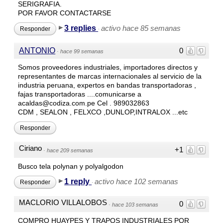
SERIGRAFIA.
POR FAVOR CONTACTARSE
3 replies
activo hace 85 semanas
Responder
·
ANTONIO
0
·
hace 99 semanas
Somos proveedores industriales, importadores directos y
representantes de marcas internacionales al servicio de la
industria peruana, expertos en bandas transportadoras ,
fajas transportadoras ....comunicarse a
acaldas@codiza.com.pe Cel . 989032863
CDM , SEALON , FELXCO ,DUNLOP,INTRALOX ...etc
Responder
Ciriano
+1
·
hace 209 semanas
Busco tela polynan y polyalgodon
1 reply
activo hace 102 semanas
Responder
·
MACLORIO VILLALOBOS
0
·
hace 103 semanas
COMPRO HUAYPES Y TRAPOS INDUSTRIALES POR