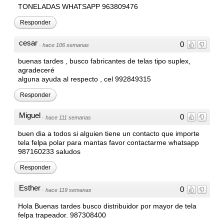
TONELADAS WHATSAPP 963809476
Responder
cesar
0
·
hace 106 semanas
buenas tardes , busco fabricantes de telas tipo suplex,
agradeceré
alguna ayuda al respecto , cel 992849315
Responder
Miguel
0
·
hace 111 semanas
buen dia a todos si alguien tiene un contacto que importe
tela felpa polar para mantas favor contactarme whatsapp
987160233 saludos
Responder
Esther
0
·
hace 119 semanas
Hola Buenas tardes busco distribuidor por mayor de tela
felpa trapeador. 987308400