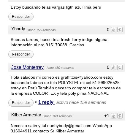
Estoy buscando telas vargas ligth azul lima perú
Responder
Yhordy
0
·
hace 155 semanas
Buenas tardes, busco tela fresh Terry indigo alguna
información al nro 915170038. Gracias
Responder
Jose Monterrey
0
·
hace 450 semanas
Hola saludos mi correo es graffittos@yahoo.com estoy
buscando fabrica de tela POLYSTEL mi cel 51 999026525
estoy en Perú También necesito comprar tela escocesa de
la empresa COLORTEX y tela poly pima NACIONAL
1 reply
activo hace 159 semanas
Responder
·
Kilber Armestar
+1
·
hace 160 semanas
Necesito satin y tul nuebybody@gmail.com WhatsApp
916044911 contacto Sr Kilber Armestar