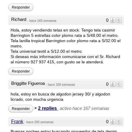
Responder
Richard
0
·
hace 165 semanas
Hola, estoy vendiendo telas en stock. Tengo tela casimir
Barrington 5 estrellas color plomo rata a S/48.00 el metro.
Tela lanilla tropical Barrington color plomo rata a S/32.00 el
metro.
Tela universal textil a S/12.00 el metro.
Si deseas más información comunicarse con el Sr. Richard
al número 927 937 415, con gusto se le atenderá.
Responder
Briggitte Figueroa
0
·
hace 330 semanas
hola, estoy en busca de algodon jersey 30/ y algodon
licrado, con mucha urgencia
2 replies
activo hace 167 semanas
Responder
·
Frank
0
·
hace 295 semanas
Buenas noches estoy buscando proveedor de tela denim