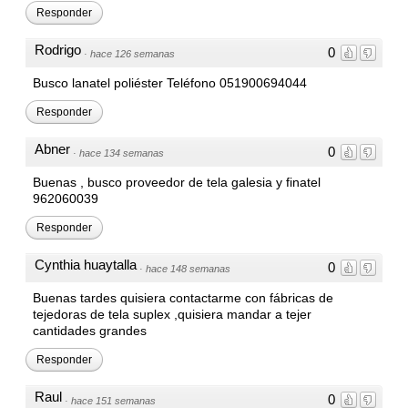
Responder
Rodrigo
0
·
hace 126 semanas
Busco lanatel poliéster Teléfono 051900694044
Responder
Abner
0
·
hace 134 semanas
Buenas , busco proveedor de tela galesia y finatel
962060039
Responder
Cynthia huaytalla
0
·
hace 148 semanas
Buenas tardes quisiera contactarme con fábricas de
tejedoras de tela suplex ,quisiera mandar a tejer
cantidades grandes
Responder
Raul
0
·
hace 151 semanas