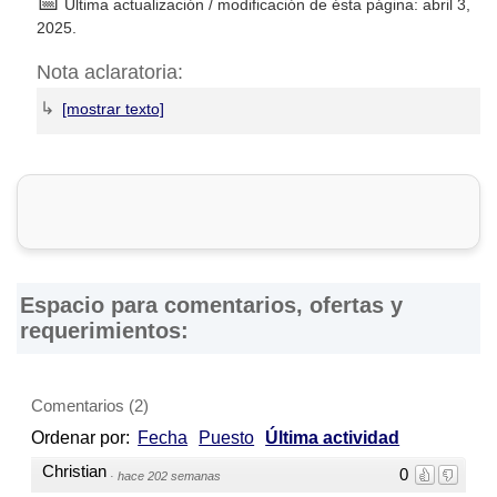
📅
Última actualización / modificación de ésta página: abril 3,
2025.
Nota aclaratoria:
↳
DirectorioDeFabricas.com
no es responsable de la
información proporcionada en los sitios web de las
Fábricas
de Carpas
que han sido incluidas en el presente Directorio,
ni de los resultados, los precios, la calidad y/o el
cumplimiento de los productos y servicios ofrecidos por
éstas. Asimismo, se advierte que las direcciones, números
de teléfono y otros datos de contacto son referenciales y
Espacio para comentarios, ofertas y
están sujetos a cambios e incluso, a posibles errores
requerimientos:
durante la elaboración de esta página web.
Comentarios
(
2
)
Ordenar por:
Fecha
Puesto
Última actividad
Christian
0
·
hace 202 semanas