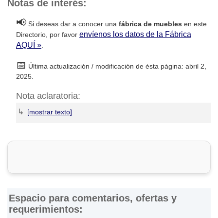
Notas de interés:
📢
Si deseas dar a conocer una
fábrica de muebles
en este
envíenos los datos de la Fábrica
Directorio, por favor
AQUÍ »
.
📅
Última actualización / modificación de ésta página: abril 2,
2025.
Nota aclaratoria:
↳
DirectorioDeFabricas.com
no es responsable de la
información proporcionada en los sitios web de las
Fábricas
de Muebles
que han sido incluidas en el presente Directorio,
ni de los resultados, los precios, la calidad y/o el
cumplimiento de los productos y servicios ofrecidos por
éstas. Asimismo, se advierte que las direcciones, números
de teléfono y otros datos de contacto son referenciales y
Espacio para comentarios, ofertas y
están sujetos a cambios e incluso, a posibles errores
requerimientos:
durante la elaboración de esta página web.