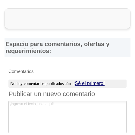
DirectorioDeFabricas.com
no es responsable de la
información proporcionada en los sitios web de las
Fábricas
de Muebles
que han sido incluidas en el presente Directorio,
ni de los resultados, los precios, la calidad y/o el
cumplimiento de los productos y servicios ofrecidos por
éstas. Asimismo, se advierte que las direcciones, números
de teléfono y otros datos de contacto son referenciales y
Espacio para comentarios, ofertas y
están sujetos a cambios e incluso, a posibles errores
requerimientos:
durante la elaboración de esta página web.
Comentarios
¡Sé el primero!
No hay comentarios publicados aún.
Publicar un nuevo comentario