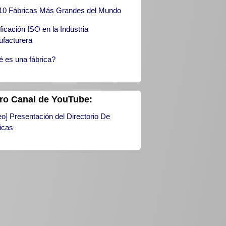
10 Fábricas Más Grandes del Mundo
ificación ISO en la Industria
facturera
 es una fábrica?
ro Canal de YouTube:
eo] Presentación del Directorio De
icas