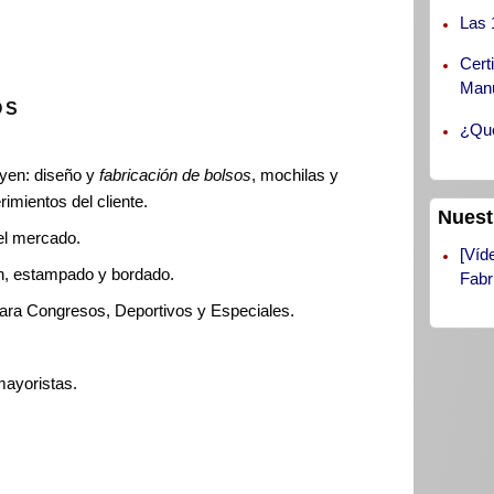
Las 
Cert
Manu
OS
¿Qué
yen: diseño y
fabricación de bolsos
, mochilas y
rimientos del cliente.
Nuest
el mercado.
[Víd
ón, estampado y bordado.
Fabr
ara Congresos, Deportivos y Especiales.
ayoristas.