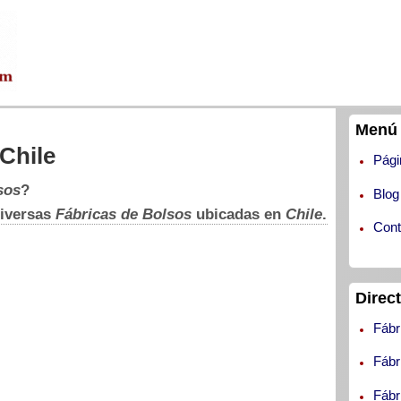
Menú 
Chile
Pági
sos
?
Blog
diversas
Fábricas de Bolsos
ubicadas en
Chile
.
Cont
Direc
a
Fábr
6
,
Fábr
n
n
Fábr