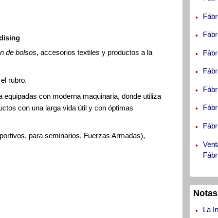
Fábr
Fábr
dising
ón de bolsos
, accesorios textiles y productos a la
Fábr
Fábr
el rubro.
Fábr
a equipadas con moderna maquinaria, donde utiliza
Fábr
uctos con una larga vida útil y con óptimas
Fábr
portivos, para seminarios, Fuerzas Armadas),
Vent
Fábr
Notas
La I