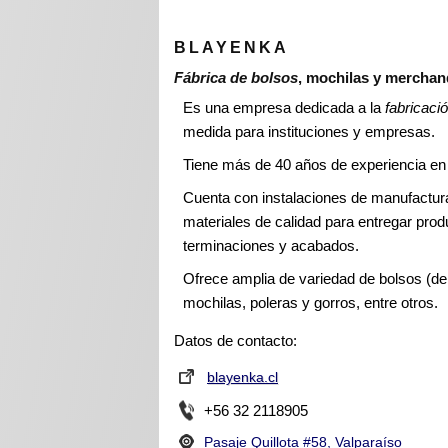
Blayenka
BLAYENKA
GV Bolsos Publicitarios
Fábrica de bolsos
, mochilas y merchan
Lukardav
Es una empresa dedicada a la
fabricaci
medida para instituciones y empresas.
MA - Macueros
Tiene más de 40 años de experiencia en 
Publibolsos
Cuenta con instalaciones de manufactur
Viaggio Ltda.
materiales de calidad para entregar prod
terminaciones y acabados.
Ofrece amplia de variedad de bolsos (de
mochilas, poleras y gorros, entre otros.
Datos de contacto:
blayenka.cl
+56 32 2118905
Pasaje Quillota #58, Valparaíso