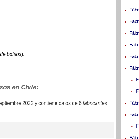
Fábr
d
Fábr
,
,
Fábr
7
Fábr
s
 de bolsos
).
Fábr
Fábr
F
sos en Chile
:
F
Fábr
eptiembre 2022
y contiene datos de 6
fabricantes
Fábr
F
Fábr