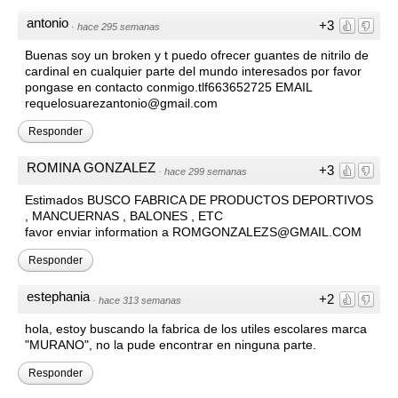
antonio
+3
·
hace 295 semanas
Buenas soy un broken y t puedo ofrecer guantes de nitrilo de
cardinal en cualquier parte del mundo interesados por favor
pongase en contacto conmigo.tlf663652725 EMAIL
requelosuarezantonio@gmail.com
Responder
ROMINA GONZALEZ
+3
·
hace 299 semanas
Estimados BUSCO FABRICA DE PRODUCTOS DEPORTIVOS
, MANCUERNAS , BALONES , ETC
favor enviar information a ROMGONZALEZS@GMAIL.COM
Responder
estephania
+2
·
hace 313 semanas
hola, estoy buscando la fabrica de los utiles escolares marca
"MURANO", no la pude encontrar en ninguna parte.
Responder