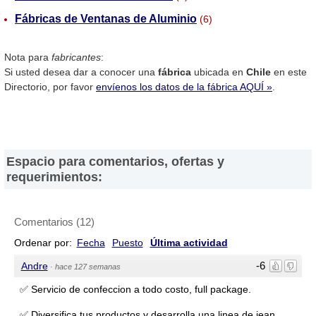
Fábricas de Ventanas de Aluminio
(6)
Nota para
fabricantes
:
Si usted desea dar a conocer una
fábrica
ubicada en
Chile
en este
Directorio, por favor
envíenos los datos de la fábrica AQUÍ »
.
Espacio para comentarios, ofertas y
requerimientos:
Comentarios
(
12
)
Ordenar por:
Fecha
Puesto
Última actividad
-6
Andre
·
hace 127 semanas
✅️ Servicio de confeccion a todo costo, full package.
✅️ Diversifica tus productos y desarrolla una linea de jean.