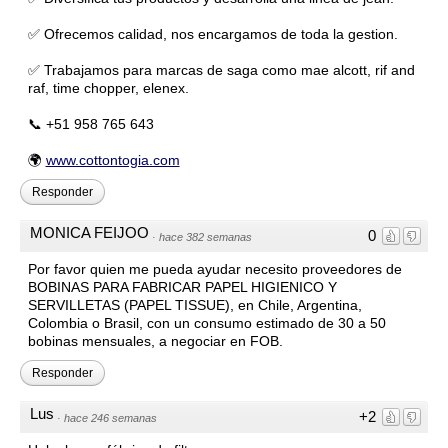
✅️ Ofrecemos calidad, nos encargamos de toda la gestion.
✅️ Trabajamos para marcas de saga como mae alcott, rif and
raf, time chopper, elenex.
📞 +51 958 765 643
🌍
www.cottontogia.com
Responder
MONICA FEIJOO
0
·
hace 382 semanas
Por favor quien me pueda ayudar necesito proveedores de
BOBINAS PARA FABRICAR PAPEL HIGIENICO Y
SERVILLETAS (PAPEL TISSUE), en Chile, Argentina,
Colombia o Brasil, con un consumo estimado de 30 a 50
bobinas mensuales, a negociar en FOB.
Responder
Lus
+2
·
hace 246 semanas