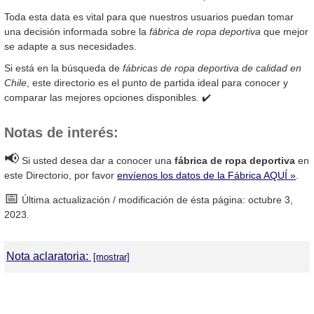
Toda esta data es vital para que nuestros usuarios puedan tomar
una decisión informada sobre la
fábrica de ropa deportiva
que mejor
se adapte a sus necesidades.
Si está en la búsqueda de
fábricas de ropa deportiva de calidad en
Chile
, este directorio es el punto de partida ideal para conocer y
comparar las mejores opciones disponibles. ✔️
Notas de interés:
📢
Si usted desea dar a conocer una
fábrica de ropa deportiva
en
este Directorio, por favor
envíenos los datos de la Fábrica AQUÍ »
.
📅
Última actualización / modificación de ésta página: octubre 3,
2023.
Nota aclaratoria:
DirectorioDeFabricas.com
no es responsable de la información
proporcionada en los sitios web de las Fábricas de Ropa
Deportiva que han sido incluidas en el presente Directorio, ni de