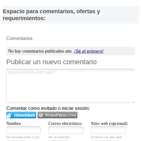
los resultados, los precios, la calidad y/o el cumplimiento de los
Espacio para comentarios, ofertas y
productos y servicios ofrecidos por éstas. Asimismo, se advierte
requerimientos:
que las direcciones, números de teléfono y otros datos de
contacto son referenciales y están sujetos a cambios e incluso, a
posibles errores durante la elaboración de esta página web.
Comentarios
¡Sé el primero!
No hay comentarios publicados aún.
Publicar un nuevo comentario
Comentar como invitado o iniciar sesión:
Nombre
Correo electrónico
Sitio web (opcional)
Se muestra junto a tus
No se muestra
Si tienes un sitio web,