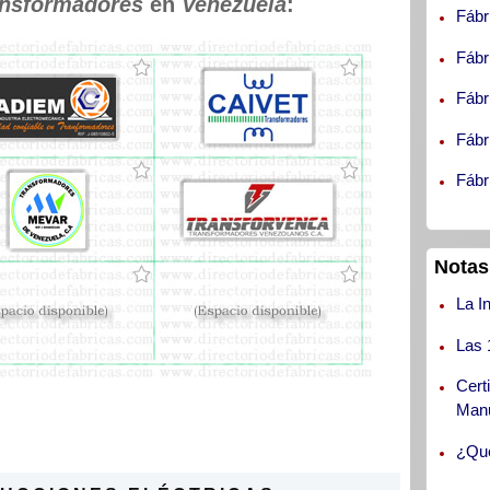
ansformadores
en
Venezuela
:
Fábr
Fábr
Fábr
Fábr
Fábr
Notas
La I
Las 
Cert
Manu
¿Qué