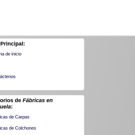
Principal:
na de inicio
áctenos
torios de
Fábricas en
uela
:
icas de Carpas
icas de Colchones