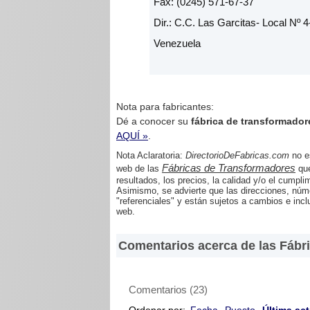
Fax: (0245) 571-67-37
Dir.: C.C. Las Garcitas- Local Nº
Venezuela
Nota para fabricantes:
Dé a conocer su
fábrica de transformador
AQUÍ »
.
Nota Aclaratoria:
DirectorioDeFabricas.com
no es
Fábricas de Transformadores
web de las
que
resultados, los precios, la calidad y/o el cumpli
Asimismo, se advierte que las direcciones, núme
"referenciales" y están sujetos a cambios e incl
web.
Comentarios acerca de las Fábr
Comentarios
(
23
)