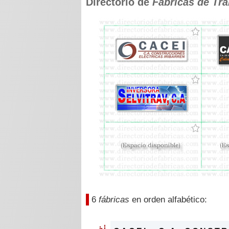
Directorio de
Fábricas de Tr
6
fábricas
en orden alfabético: