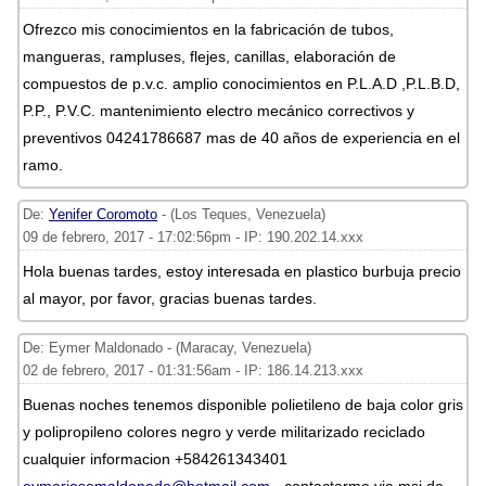
Ofrezco mis conocimientos en la fabricación de tubos,
mangueras, rampluses, flejes, canillas, elaboración de
compuestos de p.v.c. amplio conocimientos en P.L.A.D ,P.L.B.D,
P.P., P.V.C. mantenimiento electro mecánico correctivos y
preventivos 04241786687 mas de 40 años de experiencia en el
ramo.
De:
Yenifer Coromoto
- (Los Teques, Venezuela)
09 de febrero, 2017 - 17:02:56pm - IP: 190.202.14.xxx
Hola buenas tardes, estoy interesada en plastico burbuja precio
al mayor, por favor, gracias buenas tardes.
De: Eymer Maldonado - (Maracay, Venezuela)
02 de febrero, 2017 - 01:31:56am - IP: 186.14.213.xxx
Buenas noches tenemos disponible polietileno de baja color gris
y polipropileno colores negro y verde militarizado reciclado
cualquier informacion +584261343401