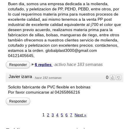
Buen dia, somos una empresa dedicada a la molienda,
cotufado, y peletizacion de PP, PEHD, PEBD, entre otros, por
lo cual requerimos materia prima para nuestros procesos de
excelente calidad, asi mismo tenemos a la venta PP post
industrial de excelente calidad equivalente al j700 el color que
deseen previo acuerdo, realizamos materia prima para la
fabricacion de sillas, bolsas, mangueras de riego, entre otros
también ofrecemos a nuestros clientes servicio de molienda,
cotufado y peletizacion con excelentes precios. contáctenos,
estamos a la orden. globalplast3000@gmail.com
04121405645,
activo hace 183 semanas
6 replies
Responder
·
Javier izarra
0
·
hace 192 semanas
Solicito fabricante de PVC flexible en bobinas
Por favor comunicarse al 04265866216
Responder
1
2
3
4
5
6
7
Next »