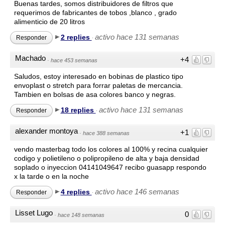
Buenas tardes, somos distribuidores de filtros que
requerimos de fabricantes de tobos ,blanco , grado
alimenticio de 20 litros
activo hace 131 semanas
2 replies
Responder
·
Machado
+4
·
hace 453 semanas
Saludos, estoy interesado en bobinas de plastico tipo
envoplast o stretch para forrar paletas de mercancia.
Tambien en bolsas de asa colores banco y negras.
activo hace 131 semanas
18 replies
Responder
·
alexander montoya
+1
·
hace 388 semanas
vendo masterbag todo los colores al 100% y recina cualquier
codigo y polietileno o polipropileno de alta y baja densidad
soplado o inyeccion 04141049647 recibo guasapp respondo
x la tarde o en la noche
activo hace 146 semanas
4 replies
Responder
·
Lisset Lugo
0
·
hace 148 semanas