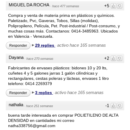
MIGUEL DA ROCHA
+5
·
hace 477 semanas
Compra y venta de materia prima en plásticos y químicos.
Paletizado, Pvc, Gaveras, Tobos, Sillas (molidas),
Polipropileno, Película, Pet. Post-industrial / Post-consumo, y
muchas cosas más. Contactanos: 0414-3485963. Ubicados
en Valencia - Venezuela.
activo hace 165 semanas
29 replies
Responder
·
Dayana
+2
·
hace 270 semanas
Fabricantes de envases plásticos: bidones 10 y 20 lts,
cuñetes 4 y 5 galones jarras 1 galón cilíndricas y
rectangulares, cestas poleras y lácteas, envases 1 litro
telefono: 0414 2269379
activo hace 165 semanas
3 replies
Responder
·
nathalia
-1
·
hace 251 semanas
buena tarde interesada en comprar POLIETILENO DE ALTA
DENSIDAD en cantidades mi correo
natha338756@gmail.com