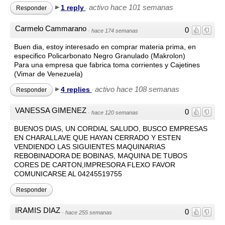
activo hace 101 semanas
1 reply
Responder
·
Carmelo Cammarano
0
·
hace 174 semanas
Buen dia, estoy interesado en comprar materia prima, en
especifico Policarbonato Negro Granulado (Makrolon)
Para una empresa que fabrica toma corrientes y Cajetines
(Vimar de Venezuela)
activo hace 108 semanas
4 replies
Responder
·
VANESSA GIMENEZ
0
·
hace 120 semanas
BUENOS DIAS, UN CORDIAL SALUDO, BUSCO EMPRESAS
EN CHARALLAVE QUE HAYAN CERRADO Y ESTEN
VENDIENDO LAS SIGUIENTES MAQUINARIAS
REBOBINADORA DE BOBINAS, MAQUINA DE TUBOS
CORES DE CARTON,IMPRESORA FLEXO FAVOR
COMUNICARSE AL 04245519755
Responder
IRAMIS DIAZ
0
·
hace 255 semanas