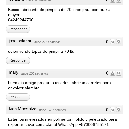
·
hace 54 semanas
Busco fabricante de pimpina de 70 litros para comprar al
mayor
04249244796
Responder
jose salazar
0
·
hace 211 semanas
quien vende tapas de pimpina 70 lts
Responder
mary
0
·
hace 100 semanas
buen dia amigo,pregunto ustedes fabrican carretes para
envolver alambre
Responder
Ivan Monsalve
0
·
hace 128 semanas
Estamos interesados en polimeros molido y peletizado para
exportar. favor contactar al What'sApp +573006785171