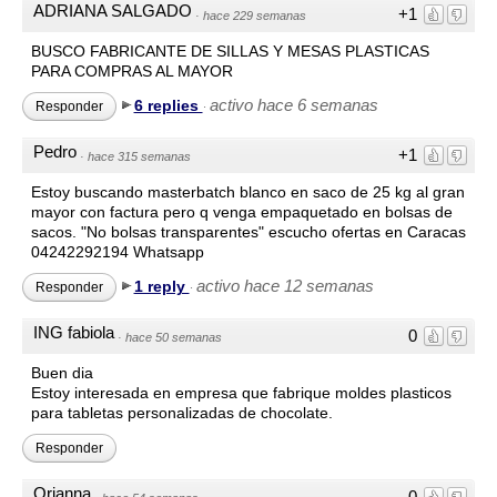
ADRIANA SALGADO
+1
·
hace 229 semanas
BUSCO FABRICANTE DE SILLAS Y MESAS PLASTICAS
PARA COMPRAS AL MAYOR
activo hace 6 semanas
6 replies
Responder
·
Pedro
+1
·
hace 315 semanas
Estoy buscando masterbatch blanco en saco de 25 kg al gran
mayor con factura pero q venga empaquetado en bolsas de
sacos. "No bolsas transparentes" escucho ofertas en Caracas
04242292194 Whatsapp
activo hace 12 semanas
1 reply
Responder
·
ING fabiola
0
·
hace 50 semanas
Buen dia
Estoy interesada en empresa que fabrique moldes plasticos
para tabletas personalizadas de chocolate.
Responder
Orianna
0