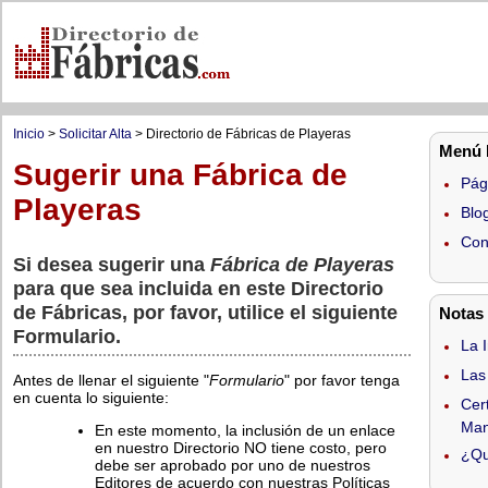
Inicio
>
Solicitar Alta
> Directorio de Fábricas de Playeras
Menú P
Sugerir una Fábrica de
Pági
Playeras
Blo
Con
Si desea sugerir una
Fábrica de Playeras
para que sea incluida en este Directorio
de Fábricas, por favor, utilice el siguiente
Notas 
Formulario.
La 
Las
Antes de llenar el siguiente "
Formulario
" por favor tenga
en cuenta lo siguiente:
Cert
Man
En este momento, la inclusión de un enlace
en nuestro Directorio NO tiene costo, pero
¿Qu
debe ser aprobado por uno de nuestros
Editores de acuerdo con nuestras Políticas