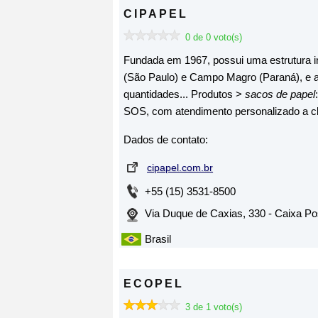
CIPAPEL
ECOPEL
0 de 0 voto(s)
KAMBÉ EMBALAGENS
Fundada em 1967, possui uma estrutura ind
MIRANDELA EMBALAGEM
(São Paulo) e Campo Magro (Paraná), e 
quantidades... Produtos >
sacos de papel
MIRIMPEL
SOS, com atendimento personalizado a cl
SAMPPEL
Dados de contato:
SCARCELLI EMBALAGENS LTD
cipapel.com.br
SK FABRICAÇÃO E COMÉRCIO
+55 (15) 3531-8500
TROMBINI
Via Duque de Caxias, 330 - Caixa Pos
Brasil
ECOPEL
3 de 1 voto(s)