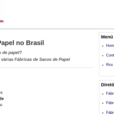
Menú 
apel no Brasil
Hom
s de papel
?
Cont
 várias
Fábricas de Sacos de Papel
Rss
Diretó
es
Fábr
de
Fábr
ou
Fábr