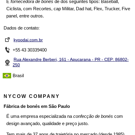
É
fornecedora de bonés
de dos seguintes tipos: Baseball,
Ciclista, com Recortes, cap Militar, Dad hat, Flex, Trucker, Five
panel, entre outros.
Dados de contato:
kyoodai.com.br
+55 43 30339400
Rua Alexandre Berberi, 161 - Apucarana - PR - CEP: 86802-
250
Brasil
NYCOW COMPANY
Fábrica de bonés em São Paulo
É uma empresa especializada na
confecção de bonés
com
design avançado, qualidade e preço justo.
Tem mais de 37 anos de trajetória no mercado (desde 1985).