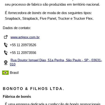
seu processo de fabrico são produzidas em território nacional.
É
fornecedora de bonés
de moda de dos seguintes tipos:
Snapback, Strapback, Five Panel, Trucker e Trucker Flex.
Dados de contato:
www.artigox.com.br
+55 11 20973526
+55 11 20973556
Rua Doutor Ismael Dias, 51a Penha, São Paulo - SP - 03631-
010
Brasil
BONOTO & FILHOS LTDA.
Fábrica de bonés
É uma empresa dedicada a
confecção de bonés
promocionais