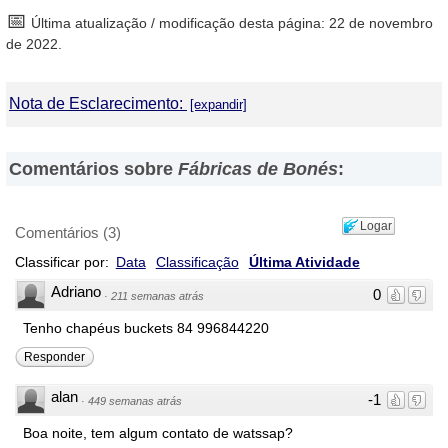
📅
Última atualização / modificação desta página: 22 de novembro
de 2022.
Nota de Esclarecimento:
DirectorioDeFabricas.com no é responsável por informações
fornecidas em os sites de as
Fábricas de Bonés
que foram
Comentários sobre
Fábricas de Bonés
:
incluídas neste directório, nem de os resultados, os preços, a
qualidade e / ou ele cumplimiento de os produtos e serviços
oferecidos por estas. Asimismo, advertimos que as direções,
Logar
Comentários
(
3
)
números de telefone e outros dados de contacto são referencial e
Classificar por:
Data
Classificação
Última Atividade
estão sujetos a mudanças e até mesmo, a possíveis erros
durante a elaboração desta página web.
Adriano
0
·
211 semanas atrás
Tenho chapéus buckets 84 996844220
Responder
alan
-1
·
449 semanas atrás
Boa noite, tem algum contato de watssap?