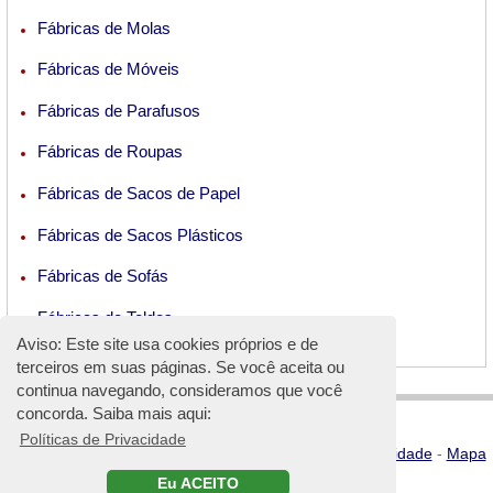
Fábricas de Molas
Fábricas de Móveis
Fábricas de Parafusos
Fábricas de Roupas
Fábricas de Sacos de Papel
Fábricas de Sacos Plásticos
Fábricas de Sofás
Fábricas de Toldos
Aviso: Este site usa cookies próprios e de
terceiros em suas páginas. Se você aceita ou
continua navegando, consideramos que você
concorda. Saiba mais aqui:
Políticas de Privacidade
©2023
DirectoriodeFabricas.com
-
Políticas de Privacidade
-
Mapa
do Site
(em espanhol)
Eu ACEITO