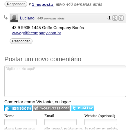
ativo 440 semanas atrás
Responder
1 resposta
·
-1
Luciano
·
440 semanas atrás
43 9 9935 1445 Griffe Company Bonés
www.griffecompany.com.br
Responder
Postar um novo comentário
Comentar como Visitante, ou logar:
Nome
Email
Website (opcional)
Mostrar junto aos seus
Não mostrado publicamente.
Se você tem um website,