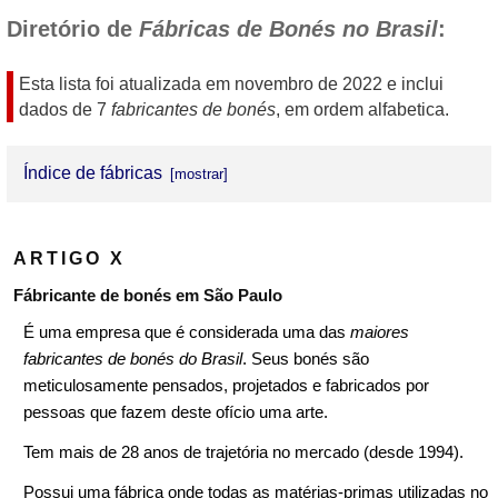
Diretório de
Fábricas de Bonés no Brasil
:
Esta lista foi atualizada em
novembro de 2022
e inclui
dados de 7
fabricantes de bonés
, em ordem alfabetica.
Índice de fábricas
ARTIGO X
ARTIGO X
BONOTO & FILHOS LTDA.
Fábricante de bonés em São Paulo
GRIFFE COMPANY
É uma empresa que é considerada uma das
maiores
HELPY BONES
fabricantes de bonés do Brasil
. Seus bonés são
meticulosamente pensados, projetados e fabricados por
KYOODAI
pessoas que fazem deste ofício uma arte.
NYCOW COMPANY
Tem mais de 28 anos de trajetória no mercado (desde 1994).
SHOWA BONÉS
Possui uma fábrica onde todas as matérias-primas utilizadas no