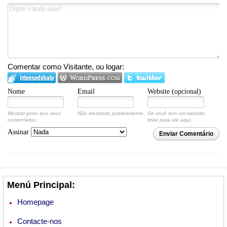
Comentar como Visitante, ou logar:
Nome
Email
Website (opcional)
Mostrar junto aos seus
Não mostrado publicamente.
Se você tem um website,
comentários.
linke para ele aqui.
Assinar
Enviar Comentário
Menú Principal:
Homepage
Contacte-nos