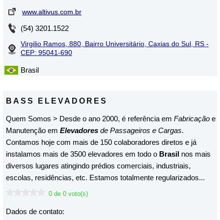
HTS ELEVADORES
www.altivus.com.br
RBA ELEVADORES
(54) 3201.1522
VERTLINE ELEVADORES
Virgilio Ramos, 880, Bairro Universitário, Caxias do Sul, RS -
CEP: 95041-690
Brasil
BASS ELEVADORES
Quem Somos > Desde o ano 2000, é referência em
Fabricação
e
Manutenção em
Elevadores
de Passageiros e Cargas
.
Contamos hoje com mais de 150 colaboradores diretos e já
instalamos mais de 3500 elevadores em todo o
Brasil
nos mais
diversos lugares atingindo prédios comerciais, industriais,
escolas, residências, etc. Estamos totalmente regularizados...
0 de 0 voto(s)
Dados de contato: