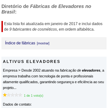
Diretório de
Fábricas de Elevadores no
Brasil
:
Esta lista foi atualizada em
janeiro de 2017
e inclui dados
de
9 fabricantes de cosméticos
, em ordem alfabética.
Índice de fábricas
ALTIVUS ELEVADORES
ALTIVUS ELEVADORES
BASS ELEVADORES
Empresa > Desde 2002 atuando na
fabricação de
elevadores
, a
DAIKEN ELEVADORES
empresa trabalha com tecnologia de ponta e profissionais
altamente qualificados, garantindo segurança e eficiência ao seu
ELEVADORES ERGO
projeto...
ELEVADORES NACIONAL DO BRASIL LTDA.
1 de 1 voto(s)
ELEVADORES ZENIT LTDA.
Dados de contato: