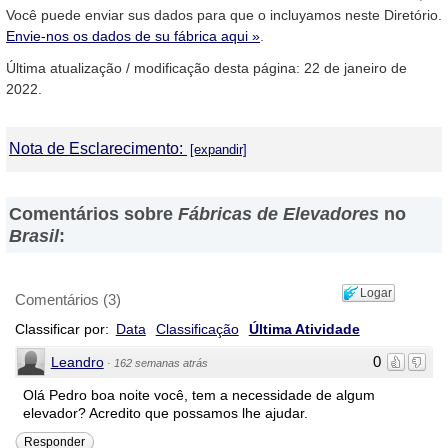
Você puede enviar sus dados para que o incluyamos neste Diretório.
Envie-nos os dados de su fábrica aqui »
.
Última atualização / modificação desta página: 22 de janeiro de
2022.
Nota de Esclarecimento:
DirectorioDeFabricas.com no é responsável por informações
fornecidas em os sites de as
Fábricas de Elevadores
que têm
Comentários sobre
Fábricas de Elevadores
no
sido incluídas neste directório, nem de os resultados, os preços,
Brasil
:
a qualidade e / ou ele cumplimiento de os produtos e serviços
oferecidos por estas. Asimismo, Advertimos que as direções,
números de telefone e fax e Outros dados de contacto são "
Logar
Comentários
(
3
)
referencial " e estão sujetos a mudanças e até mesmo, a
Classificar por:
Data
Classificação
Última Atividade
possíveis erros durante a elaboração desta página web.
0
Leandro
·
162 semanas atrás
Olá Pedro boa noite você, tem a necessidade de algum
elevador? Acredito que possamos lhe ajudar.
Responder